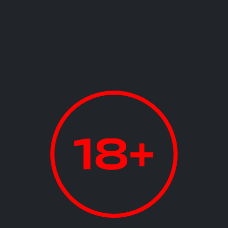
ическая часть.
о и после программы